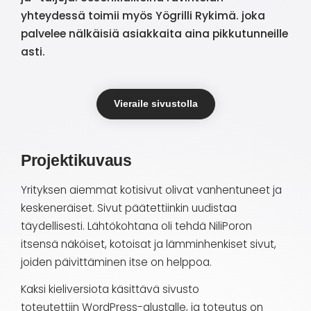
yhteydessä toimii myös Yögrilli Rykimä. joka
palvelee nälkäisiä asiakkaita aina pikkutunneille
asti.
Vieraile sivustolla
Projektikuvaus
Yrityksen aiemmat kotisivut olivat vanhentuneet ja
keskeneräiset. Sivut päätettiinkin uudistaa
täydellisesti. Lähtökohtana oli tehdä NiliPoron
itsensä näköiset, kotoisat ja lämminhenkiset sivut,
joiden päivittäminen itse on helppoa.
Kaksi kieliversiota käsittävä sivusto
toteutettiin WordPress-alustalle, ja toteutus on