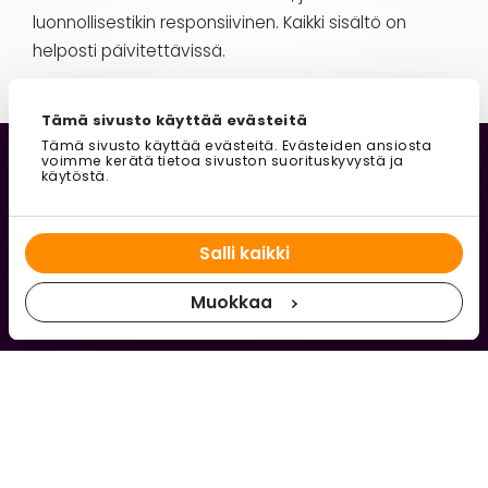
luonnollisestikin responsiivinen. Kaikki sisältö on
helposti päivitettävissä.
Tämä sivusto käyttää evästeitä
Tämä sivusto käyttää evästeitä. Evästeiden ansiosta
voimme kerätä tietoa sivuston suorituskyvystä ja
käytöstä.
Kiinnostuitko räätälöidystä
Salli kaikki
WordPress-verkkosivustosta?
Muokkaa
Ota yhteyttä ja pyydä tarjous!
Kerro minulle tavoitteistasi, niin autan rakentamaan
sivuston, joka tukee yrityksesi kasvua. Ensimmäinen
yhteydenotto ei sido mihinkään.