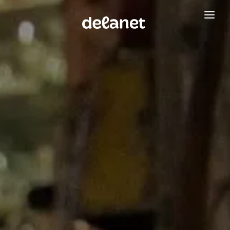
Verkkosivut
WordPress-ylläpito
Google-mainonta
Referenssit
Yritys
Usein kysyttyä
Ota yhteyttä