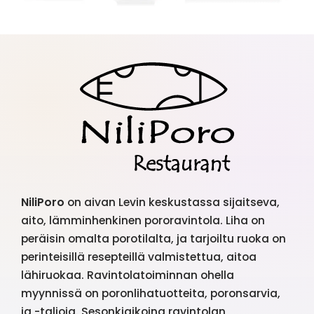
NiliPoro
on aivan Levin keskustassa sijaitseva,
aito, lämminhenkinen pororavintola. Liha on
peräisin omalta porotilalta, ja tarjoiltu ruoka on
perinteisillä resepteillä valmistettua, aitoa
lähiruokaa. Ravintolatoiminnan ohella
myynnissä on poronlihatuotteita, poronsarvia,
ja -taljoja. Sesonkiaikoina ravintolan