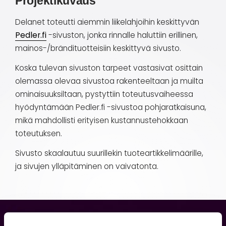
Projektikuvaus
Delanet toteutti aiemmin liikelahjoihin keskittyvän
Pedler.fi
-sivuston, jonka rinnalle haluttiin erillinen,
mainos-/brändituotteisiin keskittyvä sivusto.
Koska tulevan sivuston tarpeet vastasivat osittain
olemassa olevaa sivustoa rakenteeltaan ja muilta
ominaisuuksiltaan, pystyttiin toteutusvaiheessa
hyödyntämään Pedler.fi -sivustoa pohjaratkaisuna,
mikä mahdollisti erityisen kustannustehokkaan
toteutuksen.
Sivusto skaalautuu suurillekin tuoteartikkelimäärille,
ja sivujen ylläpitäminen on vaivatonta.