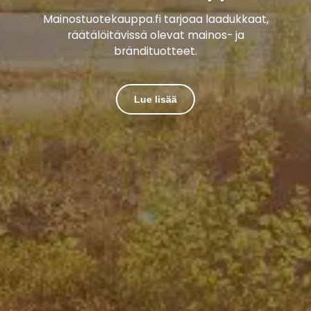
Mainostuotekauppa.fi tarjoaa laadukkaat,
räätälöitävissä olevat mainos- ja
brändituotteet.
Lue lisää