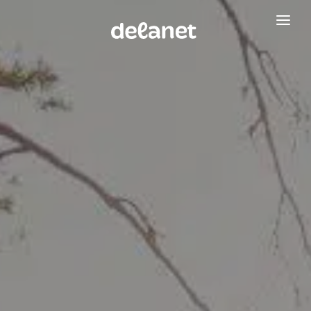
Verkkosivut
WordPress-ylläpito
Google-mainonta
Referenssit
Yritys
Usein kysyttyä
Ota yhteyttä